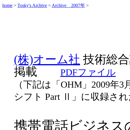
home
>
Tosky's Archive
>
Archive 2007年
>
(株)オーム社
技術総合
掲載
PDFファイル
（下記は「
OHM
」
2009
年
3
シフト
Part
Ⅱ」に収録され
携帯電話ビジネス