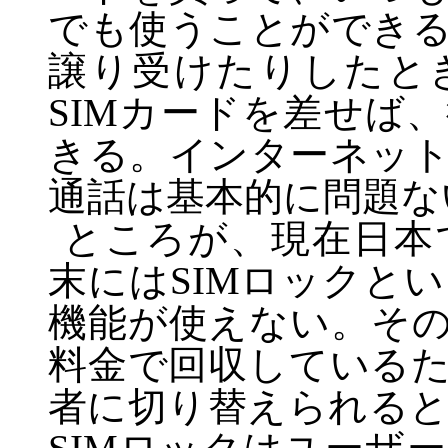
でも使うことができ
譲り受けたりしたと
SIM
カードを差せば、
きる。インターネッ
通話は基本的に問題な
ところが、現在日本
末には
SIM
ロックとい
機能が使えない。そ
料金で回収している
者に切り替えられる