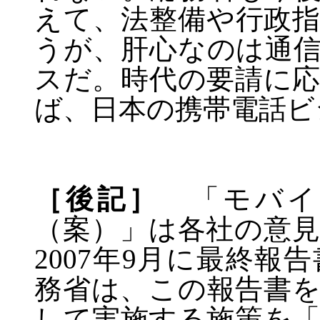
えて、法整備や行政
うが、肝心なのは通
スだ。時代の要請に
ば、日本の携帯電話ビ
［後記］
「モバイ
（案）」は各社の意
2007
年
9
月に最終報告
務省は、この報告書
して実施する施策を