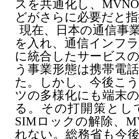
スを共通化し、
MVNO
どがさらに必要だと指
現在、日本の通信事
を入れ、通信インフ
に統合したサービス
う事業形態は携帯電
た。しかし、今後こ
ツの多様化にも端末
る。その打開策とし
SIM
ロックの解除、
M
れない。総務省も今