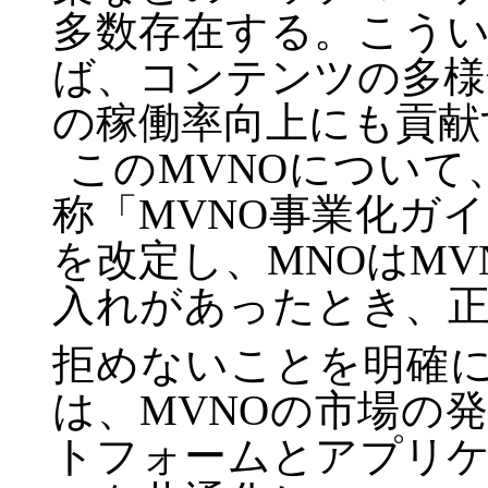
多数存在する。こう
ば、コンテンツの多様
の稼働率向上にも貢献
この
MVNO
について
称「
MVNO
事業化ガイ
を改定し、
MNO
は
MV
入れがあったとき、
拒めないことを明確
は、
MVNO
の市場の
トフォームとアプリ