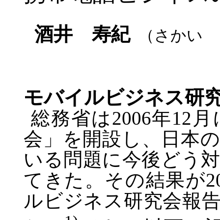
酒井 寿紀
（さかい 
モバイルビジネス研
総務省は
2006
年
12
月
会」を開設し、日本
いる問題に今後どう
てきた。その結果が
2
ルビジネス研究会報