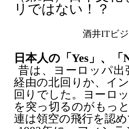
リではない！？
酒井
IT
ビジ
日本人の「
Yes
」、「
昔は、ヨーロッパ出
経由の北回りか、イ
回りでした。ヨーロ
を突っ切るのがもっ
連は領空の飛行を認め