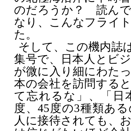
のだろうか？ 読ん
なり、こんなフライ
た。
そして、この機内誌
集号で、日本人とビ
が微に入り細にわた
本の会社を訪問する
て忘れるな」、「日
度、
45
度の
3
種類ある
人に接待されても、