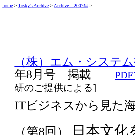
home
>
Tosky's Archive
>
Archive 2007年
>
（株）エム・システム
年8月号 掲載
PD
研のご提供による]
IT
ビジネスから見た
日本文化
（第
8
回）