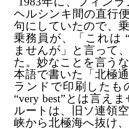
1983
年に、フィンラ
ヘルシンキ間の直行
句にしていたので、
乗務員が、「これは
ませんが」と言って
た。妙なことを言う
本語で書いた「北極
ランドで印刷したも
“very best”と
ルートは、旧ソ連領
峡から北極海へ抜け