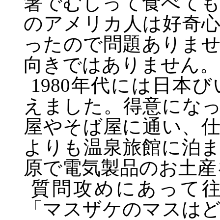
箸でむしって食べて
のアメリカ人は好奇
ったので問題ありま
向きではありません。
1980
年代には日本び
えました。得意にな
屋やそば屋に通い、
よりも温泉旅館に泊
原で電気製品のお土産
質問攻めにあって
「マスザケのマスは