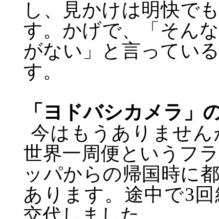
し、見かけは明快で
す。かげで、「そん
がない」と言ってい
す。
「ヨドバシカメラ」
今はもうありません
世界一周便というフ
ッパからの帰国時に
あります。途中で
3
回
交代しました。