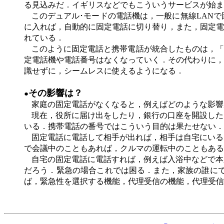
る見込みだ．イギリスなどでもこういうサービスが始ま
このデュアル･モードの電話機は，一般に無線
LAN
で
に入れば，自動的に固定電話に切り替り，また，固定電
れている．
このように固定電話と携帯電話が統合したものは，
定電話機や電話番号はなくなっていく．その代わりに，
識せずに，シームレスに使えるようになる．
その影響は？
●
家庭の固定電話がなくなると，例えばどのような影響
現在，役所に届け出をしたり，銀行の口座を開設した
いる．携帯電話の番号ではこういう目的は果たせない．
固定電話に電話して相手が出れば，相手は自宅にいる
で会議中のこともあれば，クルマの運転中のこともある
自宅の固定電話に電話すれば，例えば入浴中などで本
だろう．緊急の場合これでは困る．また，家族の誰にで
ば，緊急性を選択する機能，代理受信の機能，代理受信