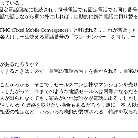
っている．
固定電話回線に接続され，携帯電話でも固定電話でも同じ番号
話で話しながら家の外に出れば，自動的に携帯電話に切り替る
「
FMC (Fixed Mobile Convergence)
」と呼ばれる．これが普及すれ
各人は，一生使える電話番号の「ワン･ナンバー」を持ち，一
があるだろうか？
りするときは，必ず「自宅の電話番号」を書かされる．自宅の
ことがわかる．そこで，セールスマンは株やマンションを売り
．したがって，今までのような電話セールスは困難になるだろ
人が出られなくても，家族がいれば誰かが電話に出る．しかし
もいいから連絡を取りたい場合もあるだろう．逆に，本 人以
拒否の指定など，いろいろな機能が要求される．特許を取るな