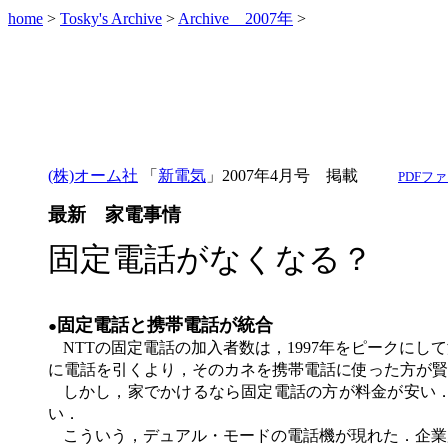
home
>
Tosky's Archive
>
Archive 2007年
>
(株)オーム社
「
新電気
」2007年4月号 掲載
PDFフ
最新 家電事情
固定電話がなくなる？
固定電話と携帯電話が統合
●
NTT
の固定電話の加入者数は，
1997
年をピークにして
に電話を引くより，そのカネを携帯電話に使った方が賢
しかし，家でかけるなら固定電話の方が料金が安い
い．
こういう，デュアル・モードの電話機が現れた．企業