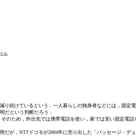
ァイル
減り続けているという．一人暮らしの独身者などには，固定電
明だという判断だろう．
．そのため，外出先では携帯電話を使い，家では安い固定電話
用だが，
NTT
ドコモが
2004
年に売り出した「パッセージ・デュ